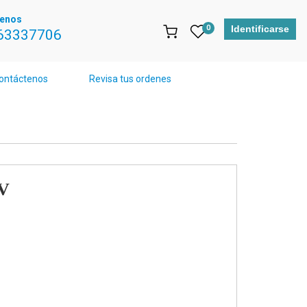
tenos
0
Identificarse
63337706
ontáctenos
Revisa tus ordenes
V