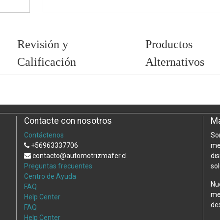
Revisión y
Productos
Calificación
Alternativos
Contacte con nosotros
Ma
Contáctenos
So
+56963337706
me
contacto@automotrizmafer.cl
di
Preguntas frecuentes
so
Centro de Ayuda
Nu
FAQ
me
Help Center
de
FAQ
Help Center