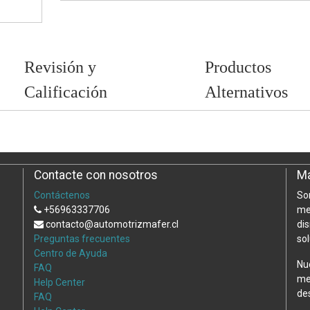
Revisión y
Productos
Calificación
Alternativos
Contacte con nosotros
Ma
Contáctenos
So
+56963337706
me
contacto@automotrizmafer.cl
di
Preguntas frecuentes
so
Centro de Ayuda
Nu
FAQ
me
Help Center
de
FAQ