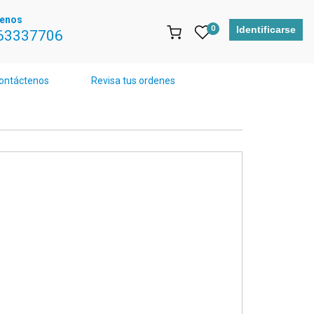
tenos
0
Identificarse
63337706
ontáctenos
Revisa tus ordenes