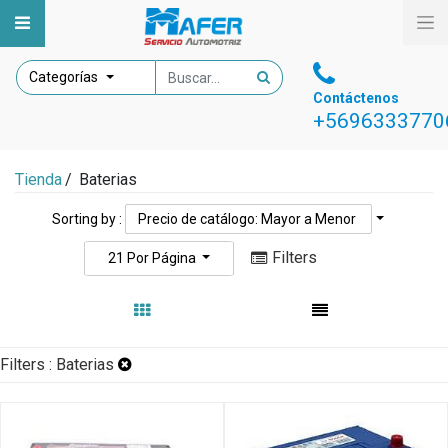
Categorías
Contáctenos
+5696333770
Tienda
/
Baterias
Sorting by :
Precio de catálogo: Mayor a Menor
Filters
21
Por Página
Filters :
Baterias