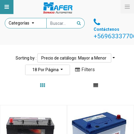
Categorías
Contáctenos
+5696333770
Sorting by :
Precio de catálogo: Mayor a Menor
Filters
18
Por Página