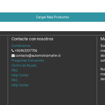
Cargar Mas Productos
Contacte con nosotros
Ma
Contáctenos
So
+56963337706
me
contacto@automotrizmafer.cl
di
Preguntas frecuentes
so
Centro de Ayuda
Nu
FAQ
me
Help Center
de
FAQ
Help Center