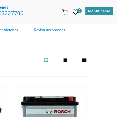
tenos
0
Identificarse
63337706
ontáctenos
Revisa tus ordenes