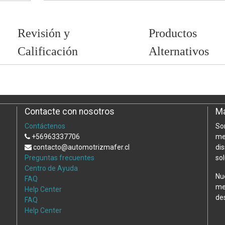
Revisión y
Productos
Calificación
Alternativos
Contacte con nosotros
Ma
Contáctenos
So
+56963337706
me
contacto@automotrizmafer.cl
di
Preguntas frecuentes
so
Centro de Ayuda
Nu
FAQ
me
Help Center
de
FAQ
Help Center