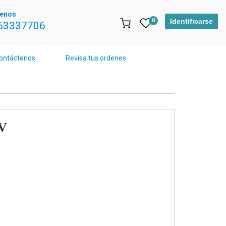
tenos
0
Identificarse
63337706
ontáctenos
Revisa tus ordenes
V