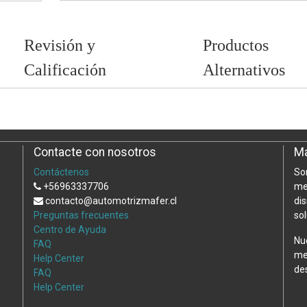
Revisión y
Productos
Calificación
Alternativos
Contacte con nosotros
Ma
Contáctenos
So
+56963337706
me
contacto@automotrizmafer.cl
di
Preguntas frecuentes
so
Centro de Ayuda
Nu
FAQ
me
Help Center
de
FAQ
Help Center