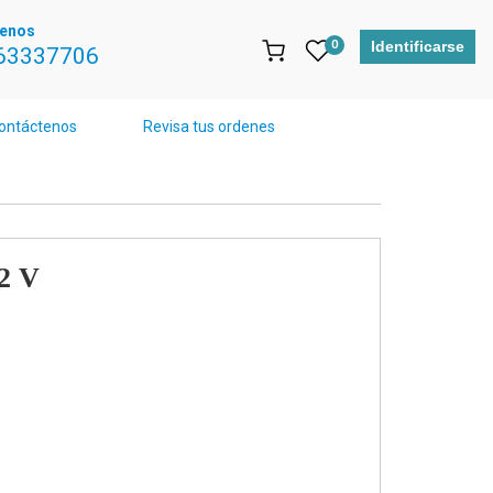
tenos
0
Identificarse
63337706
ontáctenos
Revisa tus ordenes
2 V