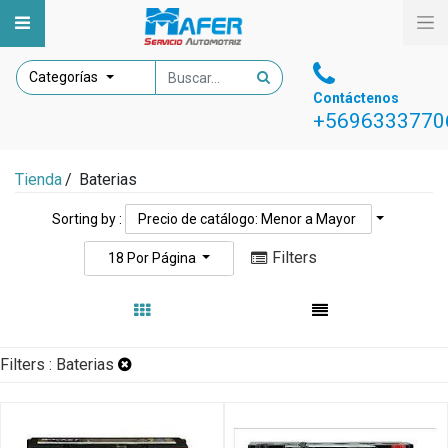
Categorías
Contáctenos
+5696333770
Tienda
/
Baterias
Sorting by :
Precio de catálogo: Menor a Mayor
Filters
18
Por Página
Filters :
Baterias