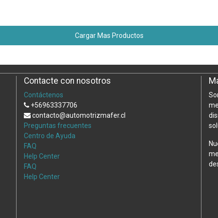
Cargar Mas Productos
Contacte con nosotros
Ma
Contáctenos
So
+56963337706
me
contacto@automotrizmafer.cl
di
Preguntas frecuentes
so
Centro de Ayuda
Nu
FAQ
me
Help Center
de
FAQ
Help Center