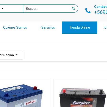
Contác
+569
Quienes Somos
Servicios
Tienda Online
C
or Página