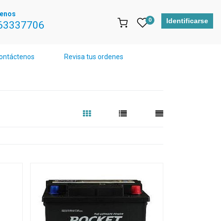
tenos
0
Identificarse
63337706
ontáctenos
Revisa tus ordenes