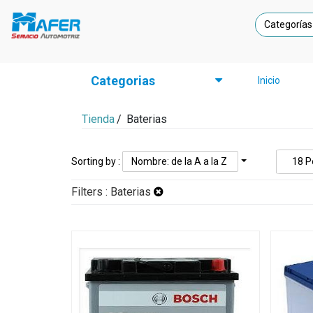
Categorías
Categorias
Inicio
Tienda
/
Baterias
Sorting by :
Nombre: de la A a la Z
18
P
Filters :
Baterias