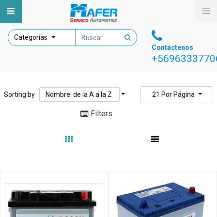
Categorías
Contáctenos
+5696333770
Sorting by :
Nombre: de la A a la Z
21
Por Página
Filters