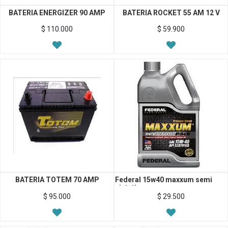
BATERIA ENERGIZER 90 AMP
BATERIA ROCKET 55 AM 12 V
$
110.000
$
59.900
BATERIA TOTEM 70 AMP
Federal 15w40 maxxum semi
sintetico
$
95.000
$
29.500