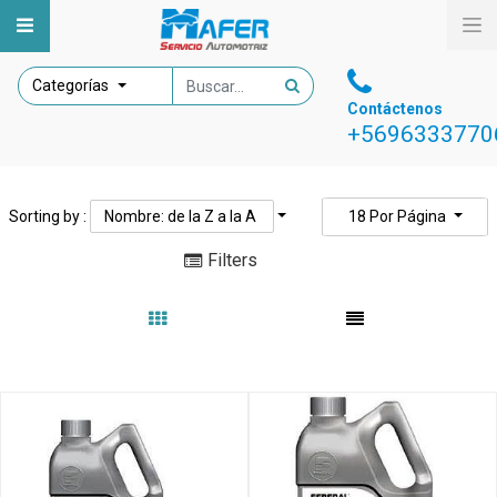
Categorías
Contáctenos
+5696333770
Sorting by :
Nombre: de la Z a la A
18
Por Página
Filters