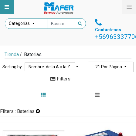
Categorías
Contáctenos
+5696333770
Tienda
/
Baterias
Sorting by :
Nombre: de la A a la Z
21
Por Página
Filters
Filters :
Baterias