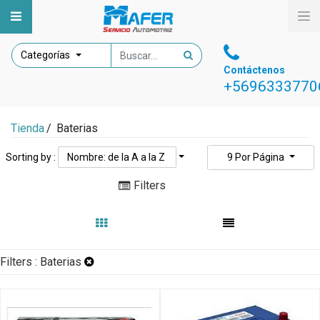
Categorías
Contáctenos
+5696333770
Tienda
/
Baterias
Sorting by :
Nombre: de la A a la Z
9
Por Página
Filters
Filters :
Baterias