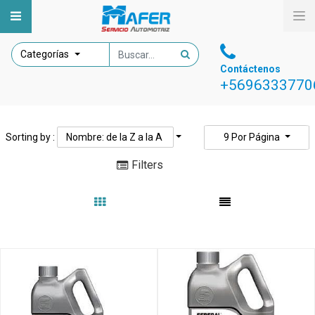
Categorías
Contáctenos
+5696333770
Sorting by :
Nombre: de la Z a la A
9
Por Página
Filters